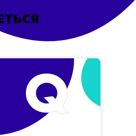
ється