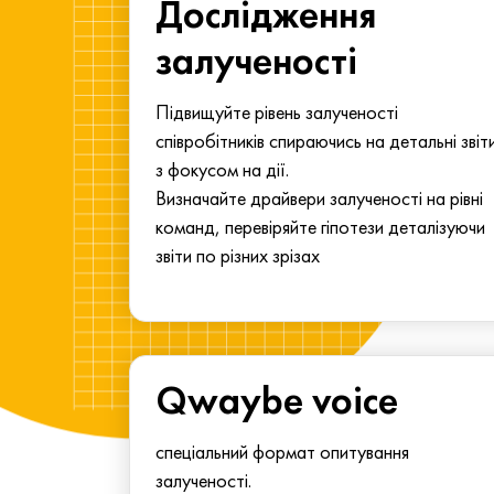
ма для
Дослідження
у
залученості
алу.
Підвищуйте рівень залученості
співробітників спираючись на детальні звіт
з фокусом на дії.
Визначайте драйвери залученості на рівні
команд, перевіряйте гіпотези деталізуючи
звіти по різних зрізах
Qwaybe voice
спеціальний формат опитування
залученості.