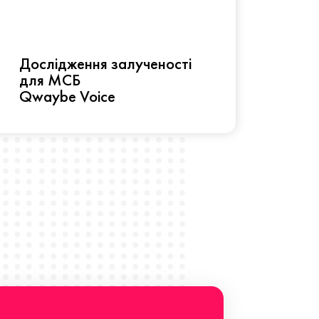
Рез
Дослідження залученості
про 
для МСБ
прац
Qwaybe Voice
Що 