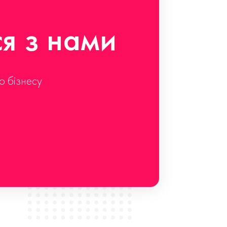
ся з нами
о бізнесу