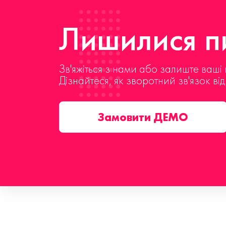
Лишилися пи
Зв'яжіться з нами або залиште ваші 
Дізнайтеся, як зворотний зв'язок ві
Замовити ДЕМО