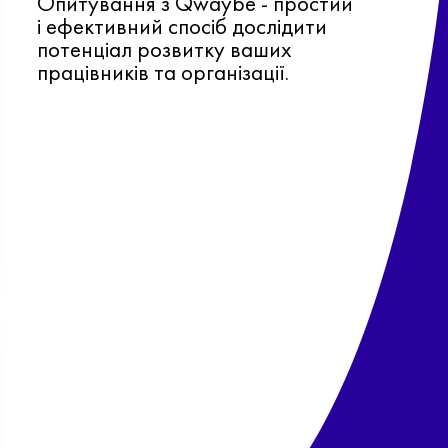
Опитування з Qwaybe - простий
і ефективний спосіб дослідити
потенціал розвитку ваших
працівників та організації.
Ф
о
в