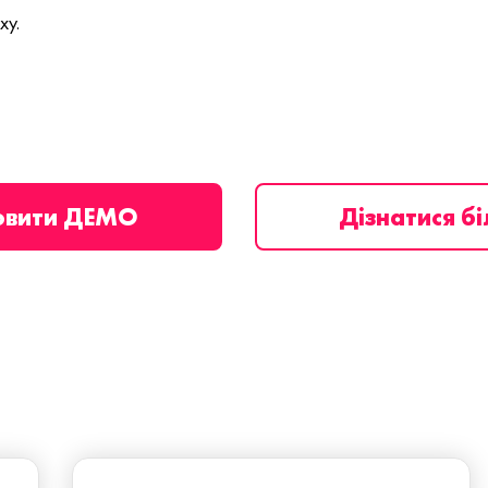
ху.
овити ДЕМО
Дізнатися б