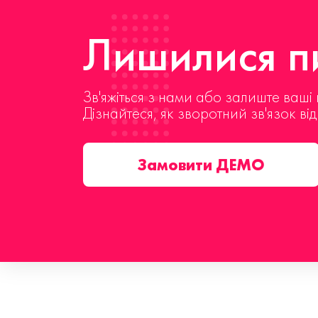
Лишилися пи
Зв'яжіться з нами або залиште ваші 
Дізнайтеся, як зворотний зв'язок ві
Замовити ДЕМО