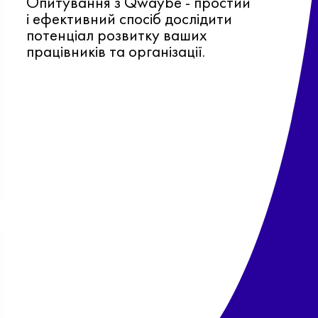
Опитування з Qwaybe - простий
і ефективний спосіб дослідити
потенціал розвитку ваших
працівників та організації.
Ф
о
в