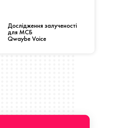
Рез
Дослідження залученості
про 
для МСБ
прац
Qwaybe Voice
Що 