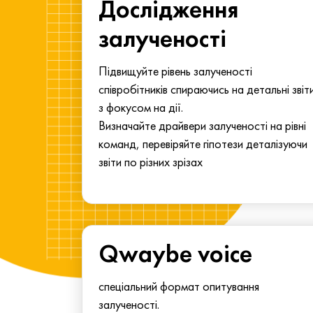
ма для
Дослідження
у
залученості
алу.
Підвищуйте рівень залученості
співробітників спираючись на детальні звіт
з фокусом на дії.
Визначайте драйвери залученості на рівні
команд, перевіряйте гіпотези деталізуючи
звіти по різних зрізах
Qwaybe voice
спеціальний формат опитування
залученості.