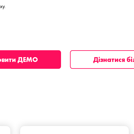
ху.
овити ДЕМО
Дізнатися б