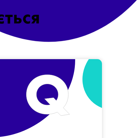
ється