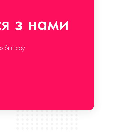
ся з нами
о бізнесу