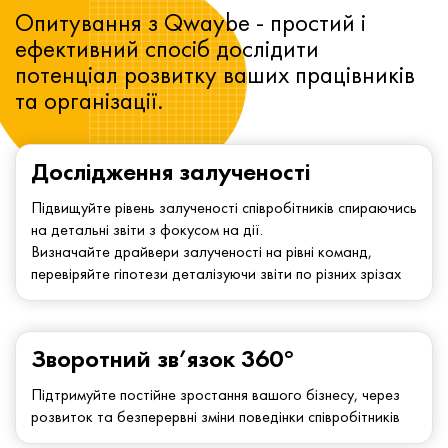
Опитування з Qwaybe - простий і
ефективний спосіб дослідити
потенціал розвитку ваших працівників
та організації.
Дослідження залученості
Підвищуйте рівень залученості співробітників спираючись
на детальні звіти з фокусом на дії.
Визначайте драйвери залученості на рівні команд,
перевіряйте гіпотези деталізуючи звіти по різних зрізах
Зворотний зв’язок 360°
Підтримуйте постійне зростання вашого бізнесу, через
розвиток та безперервні зміни поведінки співробітників