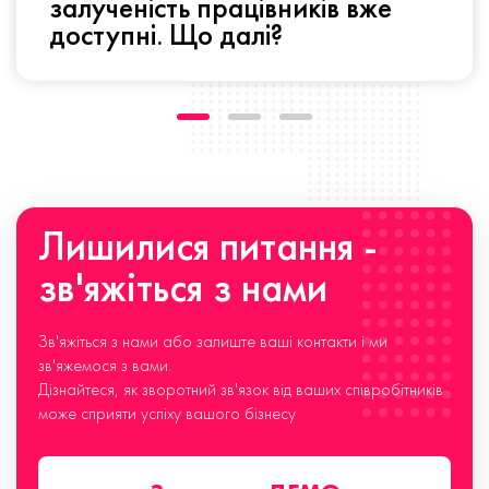
залученість працівників вже
доступні. Що далі?
Лишилися питання -
зв'яжіться з нами
Зв'яжіться з нами або залиште ваші контакти і ми
зв'яжемося з вами.
Дізнайтеся, як зворотний зв'язок від ваших співробітників
може сприяти успіху вашого бізнесу