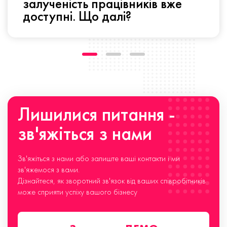
залученість працівників вже
доступні. Що далі?
Лишилися питання -
зв'яжіться з нами
Зв'яжіться з нами або залиште ваші контакти і ми
зв'яжемося з вами.
Дізнайтеся, як зворотний зв'язок від ваших співробітників
може сприяти успіху вашого бізнесу