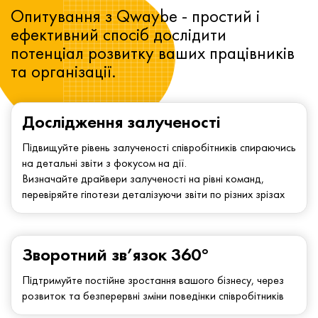
Опитування з Qwaybe - простий і
ефективний спосіб дослідити
потенціал розвитку ваших працівників
та організації.
Дослідження залученості
Підвищуйте рівень залученості співробітників спираючись
на детальні звіти з фокусом на дії.
Визначайте драйвери залученості на рівні команд,
перевіряйте гіпотези деталізуючи звіти по різних зрізах
Зворотний зв’язок 360°
Підтримуйте постійне зростання вашого бізнесу, через
розвиток та безперервні зміни поведінки співробітників