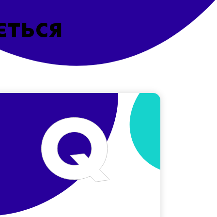
ється