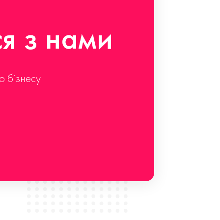
ся з нами
о бізнесу