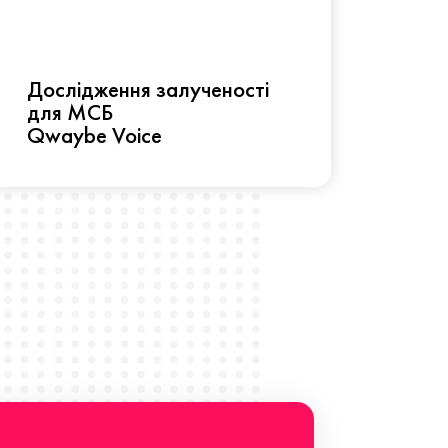
Рез
Дослідження залученості
про 
для МСБ
прац
Qwaybe Voice
Що 