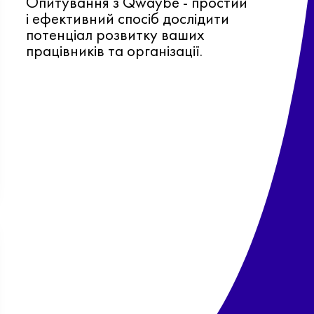
Опитування з Qwaybe - простий
і ефективний спосіб дослідити
потенціал розвитку ваших
працівників та організації.
Ф
о
в