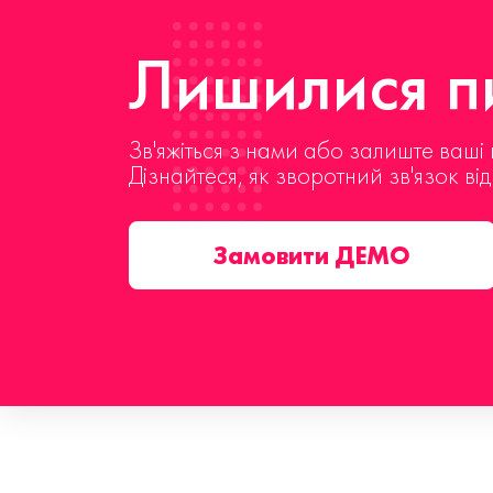
Лишилися пи
Зв'яжіться з нами або залиште ваші 
Дізнайтеся, як зворотний зв'язок ві
Замовити ДЕМО