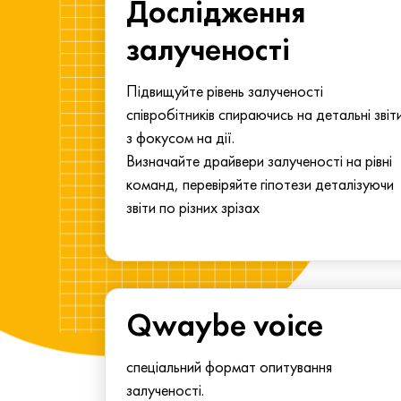
ма для
Дослідження
у
залученості
алу.
Підвищуйте рівень залученості
співробітників спираючись на детальні звіт
з фокусом на дії.
Визначайте драйвери залученості на рівні
команд, перевіряйте гіпотези деталізуючи
звіти по різних зрізах
Qwaybe voice
спеціальний формат опитування
залученості.