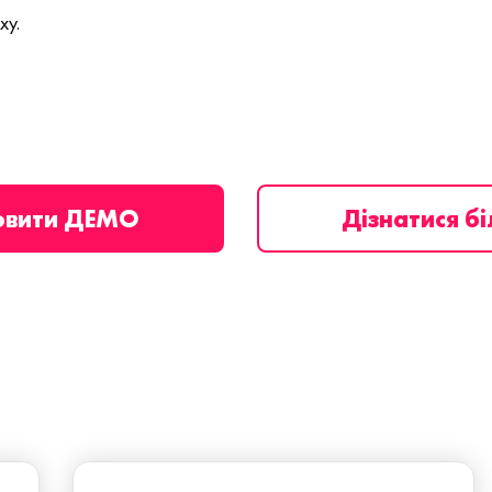
ху.
овити ДЕМО
Дізнатися б