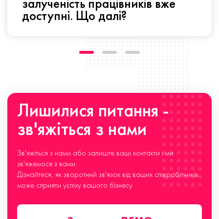
залученість працівників вже
доступні. Що далі?
Лишилися питання -
зв'яжіться з нами
Зв'яжіться з нами або залиште ваші контакти і ми
зв'яжемося з вами.
Дізнайтеся, як зворотний зв'язок від ваших співробітників
може сприяти успіху вашого бізнесу