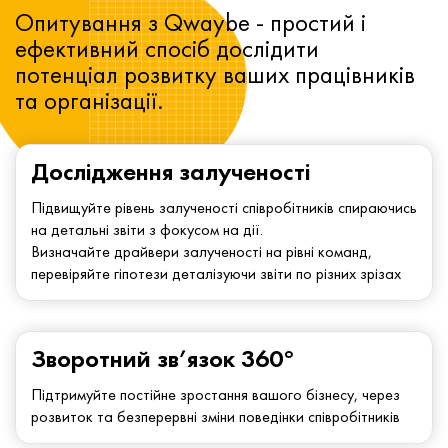
Опитування з Qwaybe - простий і
ефективний спосіб дослідити
потенціал розвитку ваших працівників
та організації.
Дослідження залученості
Підвищуйте рівень залученості співробітників спираючись
на детальні звіти з фокусом на дії.
Визначайте драйвери залученості на рівні команд,
перевіряйте гіпотези деталізуючи звіти по різних зрізах
Зворотний зв’язок 360°
Підтримуйте постійне зростання вашого бізнесу, через
розвиток та безперервні зміни поведінки співробітників