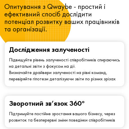
Опитування з Qwaybe - простий і
ефективний спосіб дослідити
потенціал розвитку ваших працівників
та організації.
Дослідження залученості
Підвищуйте рівень залученості співробітників спираючись
на детальні звіти з фокусом на дії.
Визначайте драйвери залученості на рівні команд,
перевіряйте гіпотези деталізуючи звіти по різних зрізах
Зворотний зв’язок 360°
Підтримуйте постійне зростання вашого бізнесу, через
розвиток та безперервні зміни поведінки співробітників