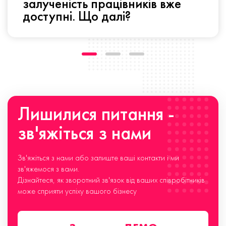
залученість працівників вже
доступні. Що далі?
Лишилися питання -
зв'яжіться з нами
Зв'яжіться з нами або залиште ваші контакти і ми
зв'яжемося з вами.
Дізнайтеся, як зворотний зв'язок від ваших співробітників
може сприяти успіху вашого бізнесу