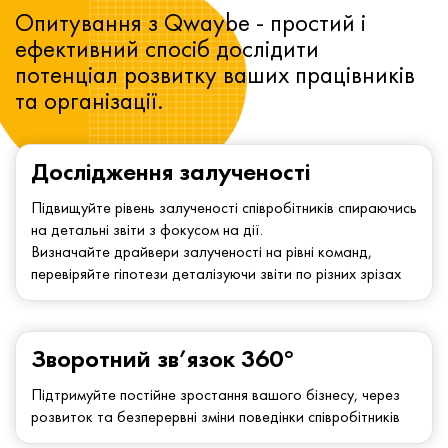
Опитування з Qwaybe - простий і
ефективний спосіб дослідити
потенціал розвитку ваших працівників
та організації.
Дослідження залученості
Підвищуйте рівень залученості співробітників спираючись
на детальні звіти з фокусом на дії.
Визначайте драйвери залученості на рівні команд,
перевіряйте гіпотези деталізуючи звіти по різних зрізах
Зворотний зв’язок 360°
Підтримуйте постійне зростання вашого бізнесу, через
розвиток та безперервні зміни поведінки співробітників