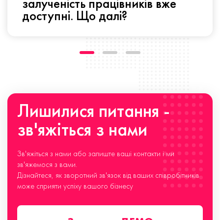
залученість працівників вже
доступні. Що далі?
Лишилися питання -
зв'яжіться з нами
Зв'яжіться з нами або залиште ваші контакти і ми
зв'яжемося з вами.
Дізнайтеся, як зворотний зв'язок від ваших співробітників
може сприяти успіху вашого бізнесу