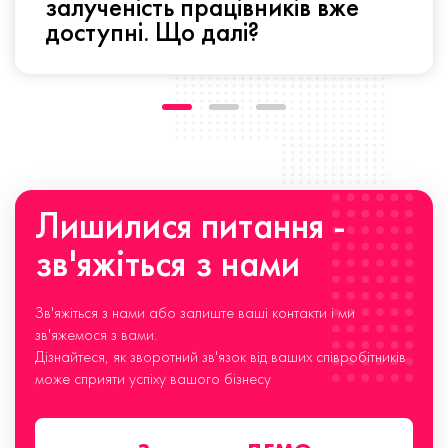
залученість працівників вже
доступні. Що далі?
Лишилися питання -
зв'яжіться з нами
Зв'яжіться з нами або залиште ваші контакти і ми
зв'яжемося з вами.
Дізнайтеся, як зворотний зв'язок від ваших співробітників
може сприяти успіху вашого бізнесу