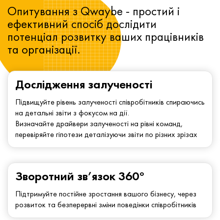
Опитування з Qwaybe - простий і
ефективний спосіб дослідити
потенціал розвитку ваших працівників
та організації.
Дослідження залученості
Підвищуйте рівень залученості співробітників спираючись
на детальні звіти з фокусом на дії.
Визначайте драйвери залученості на рівні команд,
перевіряйте гіпотези деталізуючи звіти по різних зрізах
Зворотний зв’язок 360°
Підтримуйте постійне зростання вашого бізнесу, через
розвиток та безперервні зміни поведінки співробітників