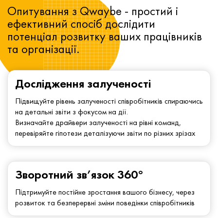
Опитування з Qwaybe - простий і
ефективний спосіб дослідити
потенціал розвитку ваших працівників
та організації.
Дослідження залученості
Підвищуйте рівень залученості співробітників спираючись
на детальні звіти з фокусом на дії.
Визначайте драйвери залученості на рівні команд,
перевіряйте гіпотези деталізуючи звіти по різних зрізах
Зворотний зв’язок 360°
Підтримуйте постійне зростання вашого бізнесу, через
розвиток та безперервні зміни поведінки співробітників