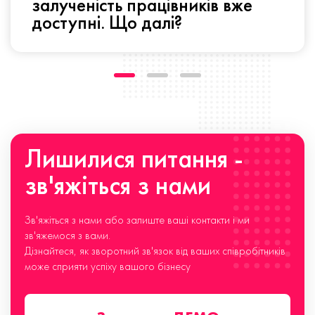
залученість працівників вже
доступні. Що далі?
Лишилися питання -
зв'яжіться з нами
Зв'яжіться з нами або залиште ваші контакти і ми
зв'яжемося з вами.
Дізнайтеся, як зворотний зв'язок від ваших співробітників
може сприяти успіху вашого бізнесу