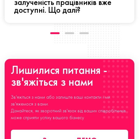
залученість працівників вже
доступні. Що далі?
Лишилися питання -
зв'яжіться з нами
Зв'яжіться з нами або залиште ваші контакти і ми
зв'яжемося з вами.
Дізнайтеся, як зворотний зв'язок від ваших співробітників
може сприяти успіху вашого бізнесу