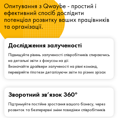
Опитування з Qwaybe - простий і
ефективний спосіб дослідити
потенціал розвитку ваших працівників
та організації.
Дослідження залученості
Підвищуйте рівень залученості співробітників спираючись
на детальні звіти з фокусом на дії.
Визначайте драйвери залученості на рівні команд,
перевіряйте гіпотези деталізуючи звіти по різних зрізах
Зворотний зв’язок 360°
Підтримуйте постійне зростання вашого бізнесу, через
розвиток та безперервні зміни поведінки співробітників