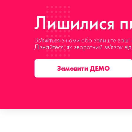
Лишилися пи
Зв'яжіться з нами або залиште ваші 
Дізнайтеся, як зворотний зв'язок ві
Замовити ДЕМО