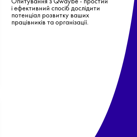
Опитування з Qwaybe - простий
і ефективний спосіб дослідити
потенціал розвитку ваших
працівників та організації.
Ф
о
в