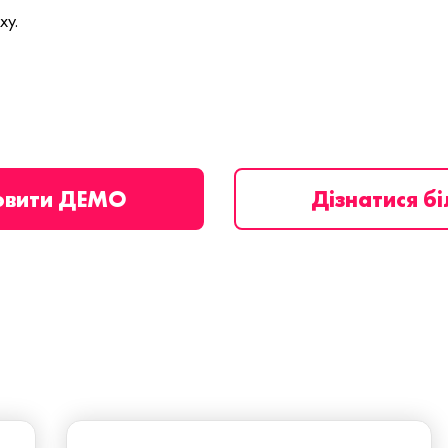
ху.
овити ДЕМО
Дізнатися б