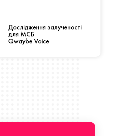
Рез
Дослідження залученості
про 
для МСБ
прац
Qwaybe Voice
Що 