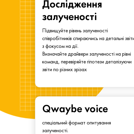
ма для
Дослідження
у
залученості
алу.
Підвищуйте рівень залученості
співробітників спираючись на детальні звіт
з фокусом на дії.
Визначайте драйвери залученості на рівні
команд, перевіряйте гіпотези деталізуючи
звіти по різних зрізах
Qwaybe voice
спеціальний формат опитування
залученості.