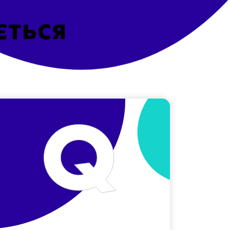
ється