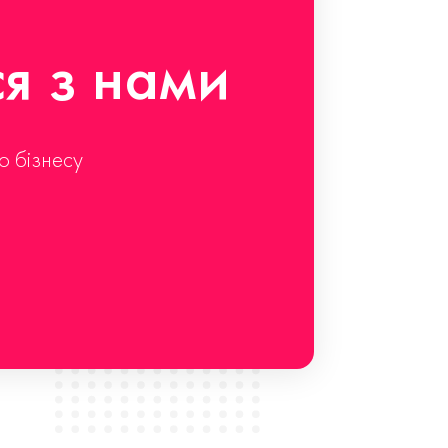
ся з нами
о бізнесу