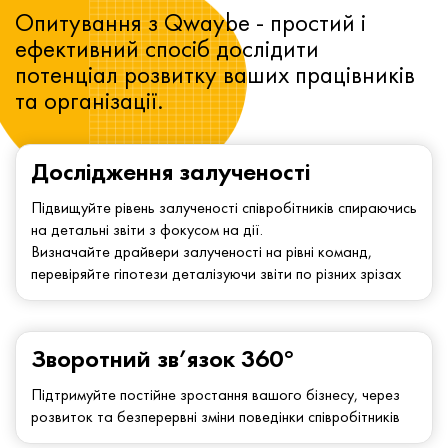
Опитування з Qwaybe - простий і
ефективний спосіб дослідити
потенціал розвитку ваших працівників
та організації.
Дослідження залученості
Підвищуйте рівень залученості співробітників спираючись
на детальні звіти з фокусом на дії.
Визначайте драйвери залученості на рівні команд,
перевіряйте гіпотези деталізуючи звіти по різних зрізах
Зворотний зв’язок 360°
Підтримуйте постійне зростання вашого бізнесу, через
розвиток та безперервні зміни поведінки співробітників