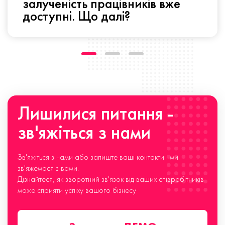
залученість працівників вже
доступні. Що далі?
Лишилися питання -
зв'яжіться з нами
Зв'яжіться з нами або залиште ваші контакти і ми
зв'яжемося з вами.
Дізнайтеся, як зворотний зв'язок від ваших співробітників
може сприяти успіху вашого бізнесу