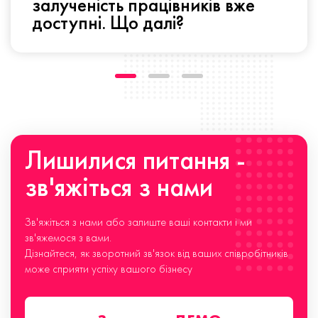
залученість працівників вже
доступні. Що далі?
Лишилися питання -
зв'яжіться з нами
Зв'яжіться з нами або залиште ваші контакти і ми
зв'яжемося з вами.
Дізнайтеся, як зворотний зв'язок від ваших співробітників
може сприяти успіху вашого бізнесу