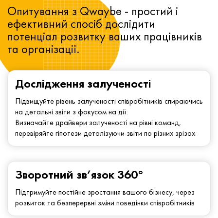
Опитування з Qwaybe - простий і
ефективний спосіб дослідити
потенціал розвитку ваших працівників
та організації.
Дослідження залученості
Підвищуйте рівень залученості співробітників спираючись
на детальні звіти з фокусом на дії.
Визначайте драйвери залученості на рівні команд,
перевіряйте гіпотези деталізуючи звіти по різних зрізах
Зворотний зв’язок 360°
Підтримуйте постійне зростання вашого бізнесу, через
розвиток та безперервні зміни поведінки співробітників