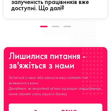
залученість працівників вже
доступні. Що далі?
Лишилися питання -
зв'яжіться з нами
Зв'яжіться з нами або залиште ваші контакти і ми
зв'яжемося з вами.
Дізнайтеся, як зворотний зв'язок від ваших співробітників
може сприяти успіху вашого бізнесу