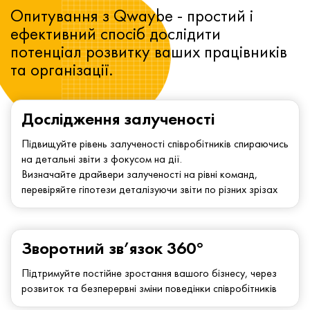
Опитування з Qwaybe - простий і
ефективний спосіб дослідити
потенціал розвитку ваших працівників
та організації.
Дослідження залученості
Підвищуйте рівень залученості співробітників спираючись
на детальні звіти з фокусом на дії.
Визначайте драйвери залученості на рівні команд,
перевіряйте гіпотези деталізуючи звіти по різних зрізах
Зворотний зв’язок 360°
Підтримуйте постійне зростання вашого бізнесу, через
розвиток та безперервні зміни поведінки співробітників