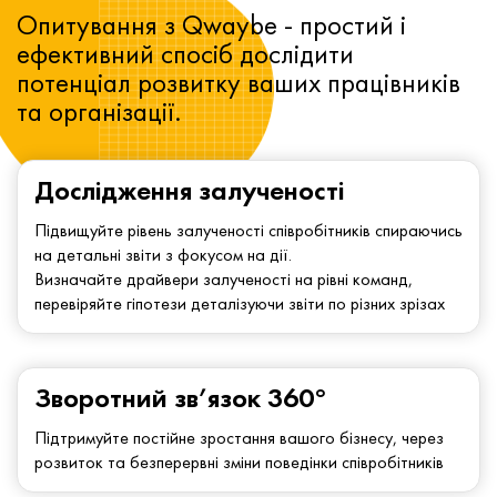
Опитування з Qwaybe - простий і
ефективний спосіб дослідити
потенціал розвитку ваших працівників
та організації.
Дослідження залученості
Підвищуйте рівень залученості співробітників спираючись
на детальні звіти з фокусом на дії.
Визначайте драйвери залученості на рівні команд,
перевіряйте гіпотези деталізуючи звіти по різних зрізах
Зворотний зв’язок 360°
Підтримуйте постійне зростання вашого бізнесу, через
розвиток та безперервні зміни поведінки співробітників