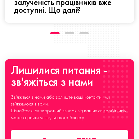
залученість працівників вже
доступні. Що далі?
Лишилися питання -
зв'яжіться з нами
Зв'яжіться з нами або залиште ваші контакти і ми
зв'яжемося з вами.
Дізнайтеся, як зворотний зв'язок від ваших співробітників
може сприяти успіху вашого бізнесу