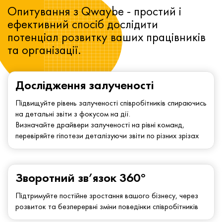
Опитування з Qwaybe - простий і
ефективний спосіб дослідити
потенціал розвитку ваших працівників
та організації.
Дослідження залученості
Підвищуйте рівень залученості співробітників спираючись
на детальні звіти з фокусом на дії.
Визначайте драйвери залученості на рівні команд,
перевіряйте гіпотези деталізуючи звіти по різних зрізах
Зворотний зв’язок 360°
Підтримуйте постійне зростання вашого бізнесу, через
розвиток та безперервні зміни поведінки співробітників