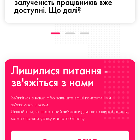
залученість працівників вже
доступні. Що далі?
Лишилися питання -
зв'яжіться з нами
Зв'яжіться з нами або залиште ваші контакти і ми
зв'яжемося з вами.
Дізнайтеся, як зворотний зв'язок від ваших співробітників
може сприяти успіху вашого бізнесу