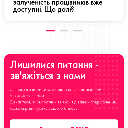
залученість працівників вже
доступні. Що далі?
Лишилися питання -
зв'яжіться з нами
Зв'яжіться з нами або залиште ваші контакти і ми
зв'яжемося з вами.
Дізнайтеся, як зворотний зв'язок від ваших співробітників
може сприяти успіху вашого бізнесу