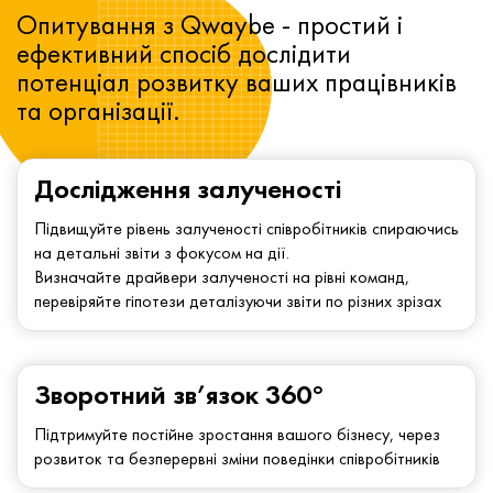
Опитування з Qwaybe - простий і
ефективний спосіб дослідити
потенціал розвитку ваших працівників
та організації.
Дослідження залученості
Підвищуйте рівень залученості співробітників спираючись
на детальні звіти з фокусом на дії.
Визначайте драйвери залученості на рівні команд,
перевіряйте гіпотези деталізуючи звіти по різних зрізах
Зворотний зв’язок 360°
Підтримуйте постійне зростання вашого бізнесу, через
розвиток та безперервні зміни поведінки співробітників