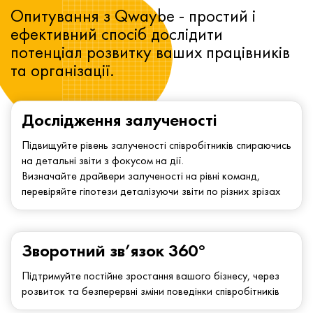
Опитування з Qwaybe - простий і
ефективний спосіб дослідити
потенціал розвитку ваших працівників
та організації.
Дослідження залученості
Підвищуйте рівень залученості співробітників спираючись
на детальні звіти з фокусом на дії.
Визначайте драйвери залученості на рівні команд,
перевіряйте гіпотези деталізуючи звіти по різних зрізах
Зворотний зв’язок 360°
Підтримуйте постійне зростання вашого бізнесу, через
розвиток та безперервні зміни поведінки співробітників