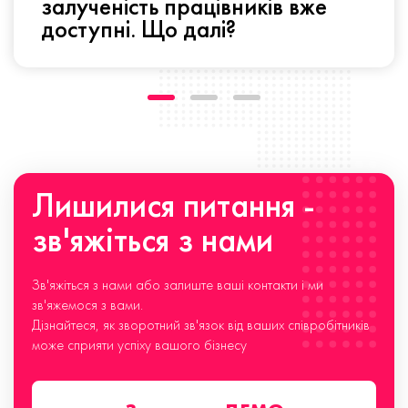
залученість працівників вже
доступні. Що далі?
Лишилися питання -
зв'яжіться з нами
Зв'яжіться з нами або залиште ваші контакти і ми
зв'яжемося з вами.
Дізнайтеся, як зворотний зв'язок від ваших співробітників
може сприяти успіху вашого бізнесу