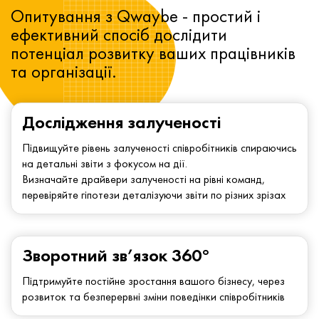
Опитування з Qwaybe - простий і
ефективний спосіб дослідити
потенціал розвитку ваших працівників
та організації.
Дослідження залученості
Підвищуйте рівень залученості співробітників спираючись
на детальні звіти з фокусом на дії.
Визначайте драйвери залученості на рівні команд,
перевіряйте гіпотези деталізуючи звіти по різних зрізах
Зворотний зв’язок 360°
Підтримуйте постійне зростання вашого бізнесу, через
розвиток та безперервні зміни поведінки співробітників