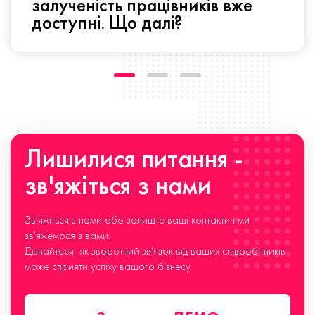
залученість працівників вже
доступні. Що далі?
Лишилися питання -
зв'яжіться з нами
Зв'яжіться з нами або залиште ваші контакти і ми
зв'яжемося з вами.
Дізнайтеся, як зворотний зв'язок від ваших співробітників
може сприяти успіху вашого бізнесу