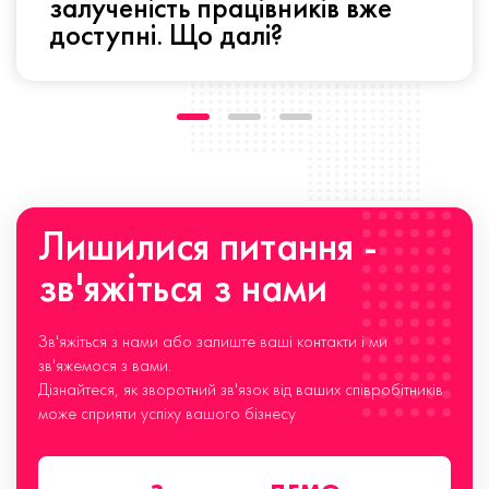
залученість працівників вже
доступні. Що далі?
Лишилися питання -
зв'яжіться з нами
Зв'яжіться з нами або залиште ваші контакти і ми
зв'яжемося з вами.
Дізнайтеся, як зворотний зв'язок від ваших співробітників
може сприяти успіху вашого бізнесу