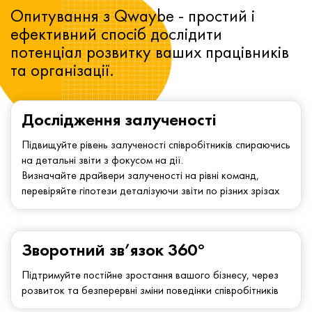
Опитування з Qwaybe - простий і
ефективний спосіб дослідити
потенціал розвитку ваших працівників
та організації.
Дослідження залученості
Підвищуйте рівень залученості співробітників спираючись
на детальні звіти з фокусом на дії.
Визначайте драйвери залученості на рівні команд,
перевіряйте гіпотези деталізуючи звіти по різних зрізах
Зворотний зв’язок 360°
Підтримуйте постійне зростання вашого бізнесу, через
розвиток та безперервні зміни поведінки співробітників