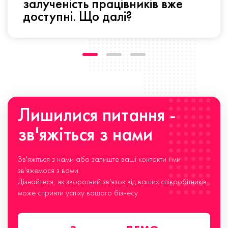
залученість працівників вже
доступні. Що далі?
Лишилися питання -
зв'яжіться з нами
Зв'яжіться з нами або залиште ваші контакти і ми
зв'яжемося з вами.
Дізнайтеся, як зворотний зв'язок від ваших співробітників
може сприяти успіху вашого бізнесу