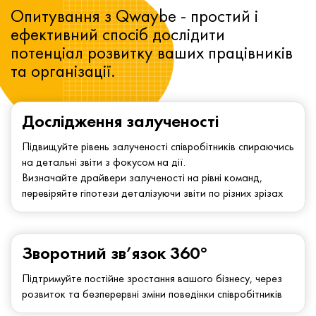
Опитування з Qwaybe - простий і
ефективний спосіб дослідити
потенціал розвитку ваших працівників
та організації.
Дослідження залученості
Підвищуйте рівень залученості співробітників спираючись
на детальні звіти з фокусом на дії.
Визначайте драйвери залученості на рівні команд,
перевіряйте гіпотези деталізуючи звіти по різних зрізах
Зворотний зв’язок 360°
Підтримуйте постійне зростання вашого бізнесу, через
розвиток та безперервні зміни поведінки співробітників