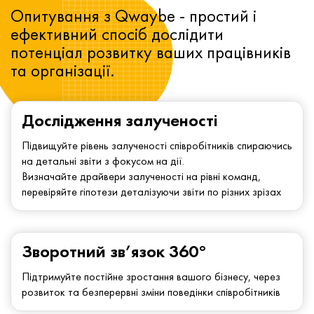
Опитування з Qwaybe - простий і
ефективний спосіб дослідити
потенціал розвитку ваших працівників
та організації.
Дослідження залученості
Підвищуйте рівень залученості співробітників спираючись
на детальні звіти з фокусом на дії.
Визначайте драйвери залученості на рівні команд,
перевіряйте гіпотези деталізуючи звіти по різних зрізах
Зворотний зв’язок 360°
Підтримуйте постійне зростання вашого бізнесу, через
розвиток та безперервні зміни поведінки співробітників