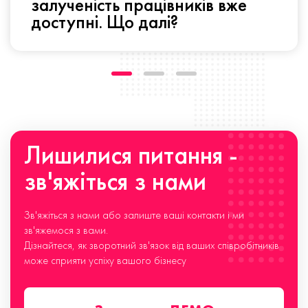
залученість працівників вже
доступні. Що далі?
Лишилися питання -
зв'яжіться з нами
Зв'яжіться з нами або залиште ваші контакти і ми
зв'яжемося з вами.
Дізнайтеся, як зворотний зв'язок від ваших співробітників
може сприяти успіху вашого бізнесу