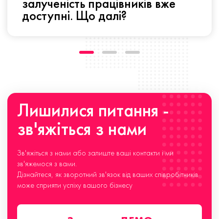
залученість працівників вже
доступні. Що далі?
Лишилися питання -
зв'яжіться з нами
Зв'яжіться з нами або залиште ваші контакти і ми
зв'яжемося з вами.
Дізнайтеся, як зворотний зв'язок від ваших співробітників
може сприяти успіху вашого бізнесу