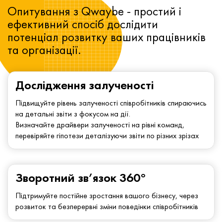
Опитування з Qwaybe - простий і
ефективний спосіб дослідити
потенціал розвитку ваших працівників
та організації.
Дослідження залученості
Підвищуйте рівень залученості співробітників спираючись
на детальні звіти з фокусом на дії.
Визначайте драйвери залученості на рівні команд,
перевіряйте гіпотези деталізуючи звіти по різних зрізах
Зворотний зв’язок 360°
Підтримуйте постійне зростання вашого бізнесу, через
розвиток та безперервні зміни поведінки співробітників