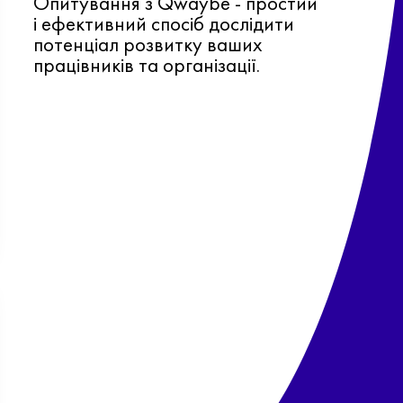
Опитування з Qwaybe - простий
і ефективний спосіб дослідити
потенціал розвитку ваших
працівників та організації.
Ф
о
в