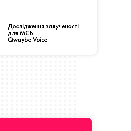
Рез
Дослідження залученості
про 
для МСБ
прац
Qwaybe Voice
Що 