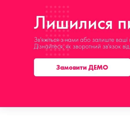
Лишилися пи
Зв'яжіться з нами або залиште ваші 
Дізнайтеся, як зворотний зв'язок ві
Замовити ДЕМО