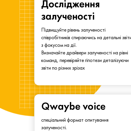
ма для
Дослідження
у
залученості
алу.
Підвищуйте рівень залученості
співробітників спираючись на детальні звіт
з фокусом на дії.
Визначайте драйвери залученості на рівні
команд, перевіряйте гіпотези деталізуючи
звіти по різних зрізах
Qwaybe voice
спеціальний формат опитування
залученості.