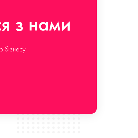
ся з нами
о бізнесу