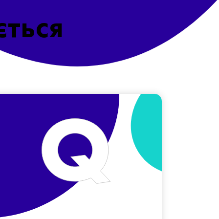
ється