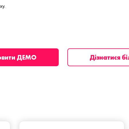
ху.
овити ДЕМО
Дізнатися б