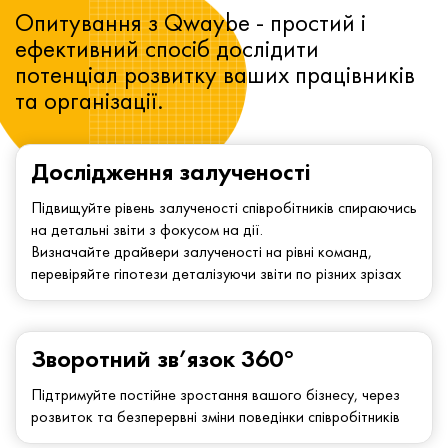
Опитування з Qwaybe - простий і
ефективний спосіб дослідити
потенціал розвитку ваших працівників
та організації.
Дослідження залученості
Підвищуйте рівень залученості співробітників спираючись
на детальні звіти з фокусом на дії.
Визначайте драйвери залученості на рівні команд,
перевіряйте гіпотези деталізуючи звіти по різних зрізах
Зворотний зв’язок 360°
Підтримуйте постійне зростання вашого бізнесу, через
розвиток та безперервні зміни поведінки співробітників