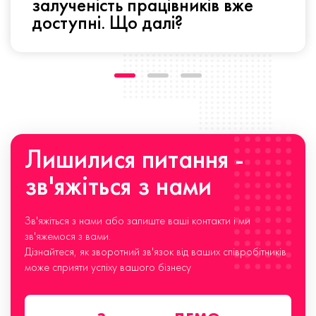
залученість працівників вже
доступні. Що далі?
Лишилися питання -
зв'яжіться з нами
Зв'яжіться з нами або залиште ваші контакти і ми
зв'яжемося з вами.
Дізнайтеся, як зворотний зв'язок від ваших співробітників
може сприяти успіху вашого бізнесу