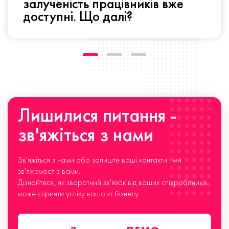
залученість працівників вже
доступні. Що далі?
Лишилися питання -
зв'яжіться з нами
Зв'яжіться з нами або залиште ваші контакти і ми
зв'яжемося з вами.
Дізнайтеся, як зворотний зв'язок від ваших співробітників
може сприяти успіху вашого бізнесу