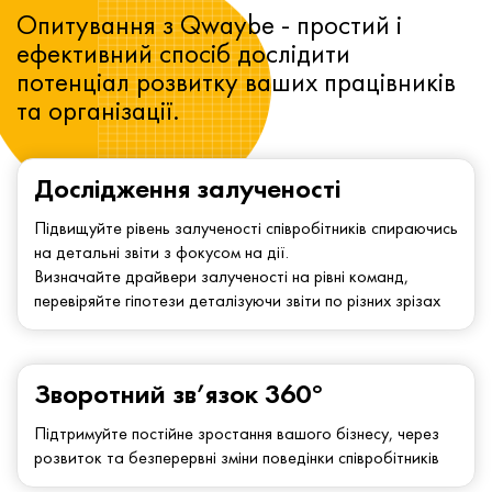
Опитування з Qwaybe - простий і
ефективний спосіб дослідити
потенціал розвитку ваших працівників
та організації.
Дослідження залученості
Підвищуйте рівень залученості співробітників спираючись
на детальні звіти з фокусом на дії.
Визначайте драйвери залученості на рівні команд,
перевіряйте гіпотези деталізуючи звіти по різних зрізах
Зворотний зв’язок 360°
Підтримуйте постійне зростання вашого бізнесу, через
розвиток та безперервні зміни поведінки співробітників