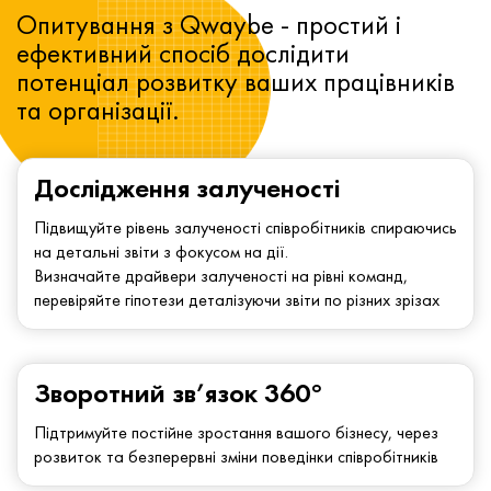
Опитування з Qwaybe - простий і
ефективний спосіб дослідити
потенціал розвитку ваших працівників
та організації.
Дослідження залученості
Підвищуйте рівень залученості співробітників спираючись
на детальні звіти з фокусом на дії.
Визначайте драйвери залученості на рівні команд,
перевіряйте гіпотези деталізуючи звіти по різних зрізах
Зворотний зв’язок 360°
Підтримуйте постійне зростання вашого бізнесу, через
розвиток та безперервні зміни поведінки співробітників