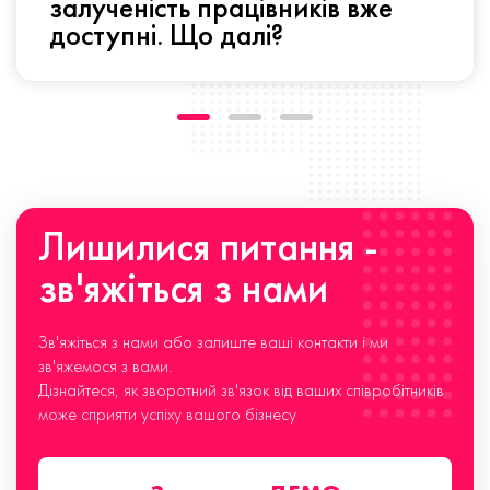
залученість працівників вже
доступні. Що далі?
Лишилися питання -
зв'яжіться з нами
Зв'яжіться з нами або залиште ваші контакти і ми
зв'яжемося з вами.
Дізнайтеся, як зворотний зв'язок від ваших співробітників
може сприяти успіху вашого бізнесу