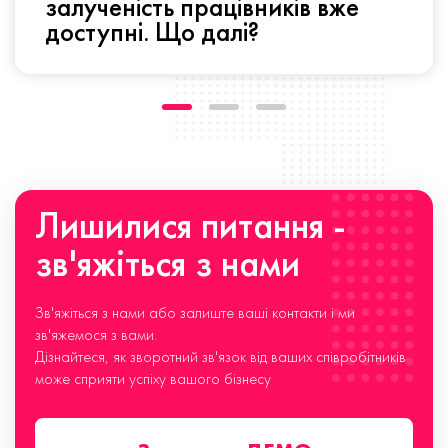
залученість працівників вже
доступні. Що далі?
Лишилися питання -
зв'яжіться з нами
Зв'яжіться з нами або залиште ваші контакти і ми
зв'яжемося з вами.
Дізнайтеся, як зворотний зв'язок від ваших співробітників
може сприяти успіху вашого бізнесу