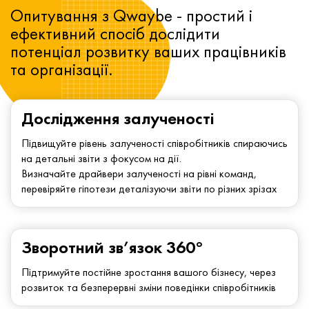
Опитування з Qwaybe - простий і
ефективний спосіб дослідити
потенціал розвитку ваших працівників
та організації.
Дослідження залученості
Підвищуйте рівень залученості співробітників спираючись
на детальні звіти з фокусом на дії.
Визначайте драйвери залученості на рівні команд,
перевіряйте гіпотези деталізуючи звіти по різних зрізах
Зворотний зв’язок 360°
Підтримуйте постійне зростання вашого бізнесу, через
розвиток та безперервні зміни поведінки співробітників