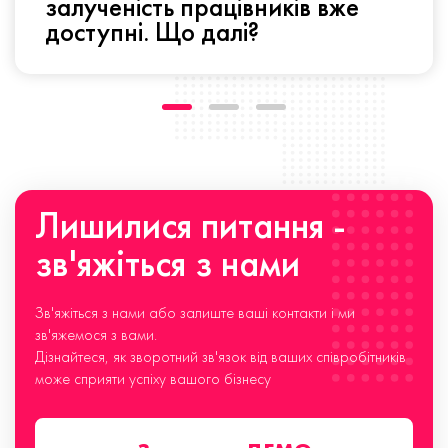
залученість працівників вже
доступні. Що далі?
Лишилися питання -
зв'яжіться з нами
Зв'яжіться з нами або залиште ваші контакти і ми
зв'яжемося з вами.
Дізнайтеся, як зворотний зв'язок від ваших співробітників
може сприяти успіху вашого бізнесу