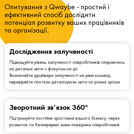
Опитування з Qwaybe - простий і
ефективний спосіб дослідити
потенціал розвитку ваших працівників
та організації.
Дослідження залученості
Підвищуйте рівень залученості співробітників спираючись
на детальні звіти з фокусом на дії.
Визначайте драйвери залученості на рівні команд,
перевіряйте гіпотези деталізуючи звіти по різних зрізах
Зворотний зв’язок 360°
Підтримуйте постійне зростання вашого бізнесу, через
розвиток та безперервні зміни поведінки співробітників