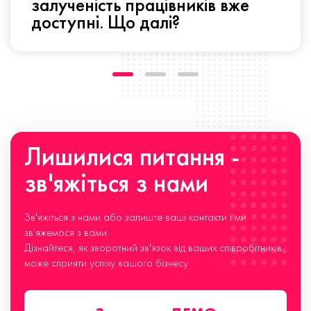
залученість працівників вже
доступні. Що далі?
Лишилися питання -
зв'яжіться з нами
Зв'яжіться з нами або залиште ваші контакти і ми
зв'яжемося з вами.
Дізнайтеся, як зворотний зв'язок від ваших співробітників
може сприяти успіху вашого бізнесу