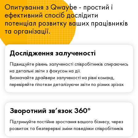
Опитування з Qwaybe - простий і
ефективний спосіб дослідити
потенціал розвитку ваших працівників
та організації.
Дослідження залученості
Підвищуйте рівень залученості співробітників спираючись
на детальні звіти з фокусом на дії.
Визначайте драйвери залученості на рівні команд,
перевіряйте гіпотези деталізуючи звіти по різних зрізах
Зворотний зв’язок 360°
Підтримуйте постійне зростання вашого бізнесу, через
розвиток та безперервні зміни поведінки співробітників