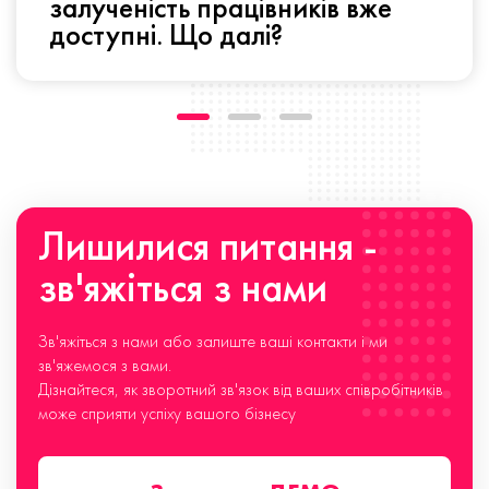
залученість працівників вже
доступні. Що далі?
Лишилися питання -
зв'яжіться з нами
Зв'яжіться з нами або залиште ваші контакти і ми
зв'яжемося з вами.
Дізнайтеся, як зворотний зв'язок від ваших співробітників
може сприяти успіху вашого бізнесу