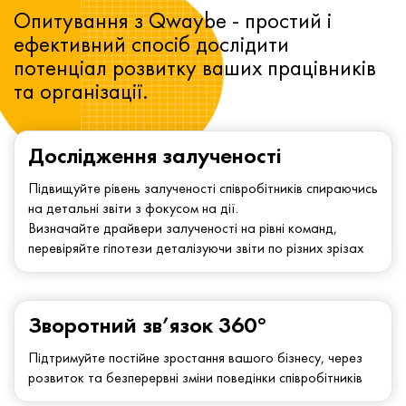
Опитування з Qwaybe - простий і
ефективний спосіб дослідити
потенціал розвитку ваших працівників
та організації.
Дослідження залученості
Підвищуйте рівень залученості співробітників спираючись
на детальні звіти з фокусом на дії.
Визначайте драйвери залученості на рівні команд,
перевіряйте гіпотези деталізуючи звіти по різних зрізах
Зворотний зв’язок 360°
Підтримуйте постійне зростання вашого бізнесу, через
розвиток та безперервні зміни поведінки співробітників