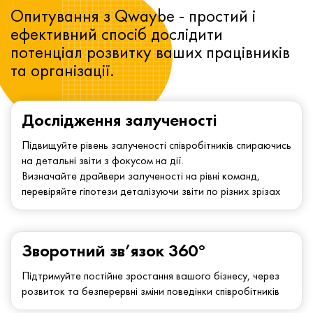
Опитування з Qwaybe - простий і
ефективний спосіб дослідити
потенціал розвитку ваших працівників
та організації.
Дослідження залученості
Підвищуйте рівень залученості співробітників спираючись
на детальні звіти з фокусом на дії.
Визначайте драйвери залученості на рівні команд,
перевіряйте гіпотези деталізуючи звіти по різних зрізах
Зворотний зв’язок 360°
Підтримуйте постійне зростання вашого бізнесу, через
розвиток та безперервні зміни поведінки співробітників