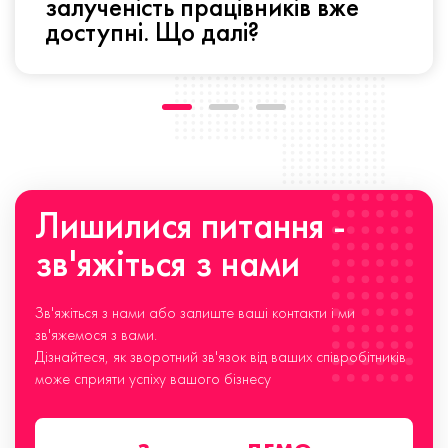
залученість працівників вже
доступні. Що далі?
Лишилися питання -
зв'яжіться з нами
Зв'яжіться з нами або залиште ваші контакти і ми
зв'яжемося з вами.
Дізнайтеся, як зворотний зв'язок від ваших співробітників
може сприяти успіху вашого бізнесу