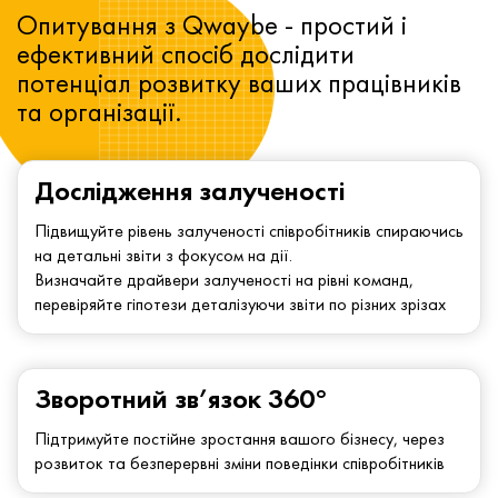
Опитування з Qwaybe - простий і
ефективний спосіб дослідити
потенціал розвитку ваших працівників
та організації.
Дослідження залученості
Підвищуйте рівень залученості співробітників спираючись
на детальні звіти з фокусом на дії.
Визначайте драйвери залученості на рівні команд,
перевіряйте гіпотези деталізуючи звіти по різних зрізах
Зворотний зв’язок 360°
Підтримуйте постійне зростання вашого бізнесу, через
розвиток та безперервні зміни поведінки співробітників