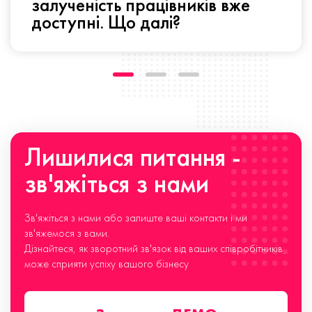
залученість працівників вже
доступні. Що далі?
Лишилися питання -
зв'яжіться з нами
Зв'яжіться з нами або залиште ваші контакти і ми
зв'яжемося з вами.
Дізнайтеся, як зворотний зв'язок від ваших співробітників
може сприяти успіху вашого бізнесу