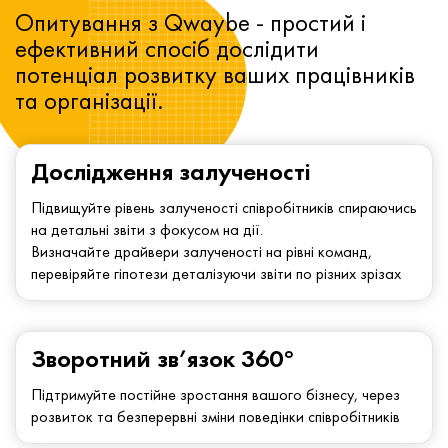
Опитування з Qwaybe - простий і
ефективний спосіб дослідити
потенціал розвитку ваших працівників
та організації.
Дослідження залученості
Підвищуйте рівень залученості співробітників спираючись
на детальні звіти з фокусом на дії.
Визначайте драйвери залученості на рівні команд,
перевіряйте гіпотези деталізуючи звіти по різних зрізах
Зворотний зв’язок 360°
Підтримуйте постійне зростання вашого бізнесу, через
розвиток та безперервні зміни поведінки співробітників