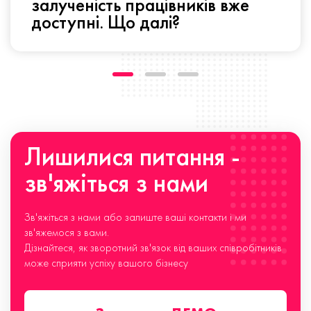
залученість працівників вже
доступні. Що далі?
Лишилися питання -
зв'яжіться з нами
Зв'яжіться з нами або залиште ваші контакти і ми
зв'яжемося з вами.
Дізнайтеся, як зворотний зв'язок від ваших співробітників
може сприяти успіху вашого бізнесу