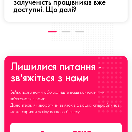
залученість працівників вже
доступні. Що далі?
Лишилися питання -
зв'яжіться з нами
Зв'яжіться з нами або залиште ваші контакти і ми
зв'яжемося з вами.
Дізнайтеся, як зворотний зв'язок від ваших співробітників
може сприяти успіху вашого бізнесу