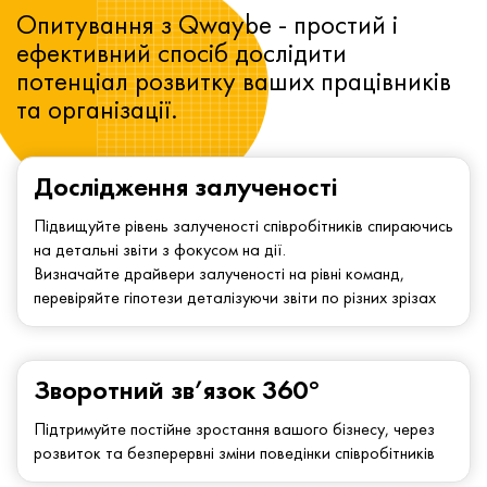
Опитування з Qwaybe - простий і
ефективний спосіб дослідити
потенціал розвитку ваших працівників
та організації.
Дослідження залученості
Підвищуйте рівень залученості співробітників спираючись
на детальні звіти з фокусом на дії.
Визначайте драйвери залученості на рівні команд,
перевіряйте гіпотези деталізуючи звіти по різних зрізах
Зворотний зв’язок 360°
Підтримуйте постійне зростання вашого бізнесу, через
розвиток та безперервні зміни поведінки співробітників