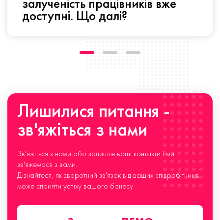
залученість працівників вже
доступні. Що далі?
Лишилися питання -
зв'яжіться з нами
Зв'яжіться з нами або залиште ваші контакти і ми
зв'яжемося з вами.
Дізнайтеся, як зворотний зв'язок від ваших співробітників
може сприяти успіху вашого бізнесу