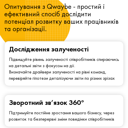
Опитування з Qwaybe - простий і
ефективний спосіб дослідити
потенціал розвитку ваших працівників
та організації.
Дослідження залученості
Підвищуйте рівень залученості співробітників спираючись
на детальні звіти з фокусом на дії.
Визначайте драйвери залученості на рівні команд,
перевіряйте гіпотези деталізуючи звіти по різних зрізах
Зворотний зв’язок 360°
Підтримуйте постійне зростання вашого бізнесу, через
розвиток та безперервні зміни поведінки співробітників