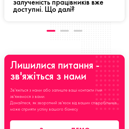
залученість працівників вже
доступні. Що далі?
Лишилися питання -
зв'яжіться з нами
Зв'яжіться з нами або залиште ваші контакти і ми
зв'яжемося з вами.
Дізнайтеся, як зворотний зв'язок від ваших співробітників
може сприяти успіху вашого бізнесу