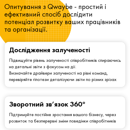
Опитування з Qwaybe - простий і
ефективний спосіб дослідити
потенціал розвитку ваших працівників
та організації.
Дослідження залученості
Підвищуйте рівень залученості співробітників спираючись
на детальні звіти з фокусом на дії.
Визначайте драйвери залученості на рівні команд,
перевіряйте гіпотези деталізуючи звіти по різних зрізах
Зворотний зв’язок 360°
Підтримуйте постійне зростання вашого бізнесу, через
розвиток та безперервні зміни поведінки співробітників