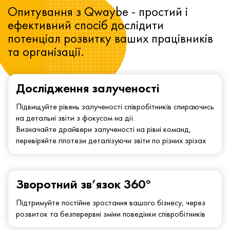
Опитування з Qwaybe - простий і
ефективний спосіб дослідити
потенціал розвитку ваших працівників
та організації.
Дослідження залученості
Підвищуйте рівень залученості співробітників спираючись
на детальні звіти з фокусом на дії.
Визначайте драйвери залученості на рівні команд,
перевіряйте гіпотези деталізуючи звіти по різних зрізах
Зворотний зв’язок 360°
Підтримуйте постійне зростання вашого бізнесу, через
розвиток та безперервні зміни поведінки співробітників