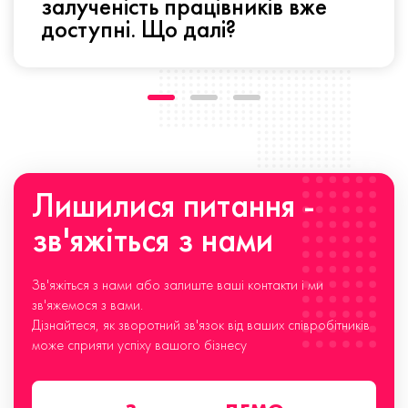
залученість працівників вже
доступні. Що далі?
Лишилися питання -
зв'яжіться з нами
Зв'яжіться з нами або залиште ваші контакти і ми
зв'яжемося з вами.
Дізнайтеся, як зворотний зв'язок від ваших співробітників
може сприяти успіху вашого бізнесу