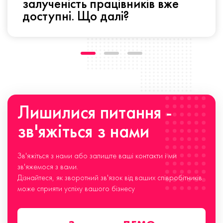
залученість працівників вже
доступні. Що далі?
Лишилися питання -
зв'яжіться з нами
Зв'яжіться з нами або залиште ваші контакти і ми
зв'яжемося з вами.
Дізнайтеся, як зворотний зв'язок від ваших співробітників
може сприяти успіху вашого бізнесу