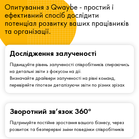
Опитування з Qwaybe - простий і
ефективний спосіб дослідити
потенціал розвитку ваших працівників
та організації.
Дослідження залученості
Підвищуйте рівень залученості співробітників спираючись
на детальні звіти з фокусом на дії.
Визначайте драйвери залученості на рівні команд,
перевіряйте гіпотези деталізуючи звіти по різних зрізах
Зворотний зв’язок 360°
Підтримуйте постійне зростання вашого бізнесу, через
розвиток та безперервні зміни поведінки співробітників