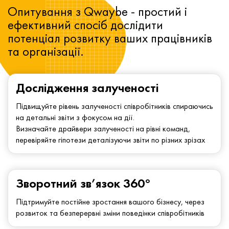
Опитування з Qwaybe - простий і
ефективний спосіб дослідити
потенціал розвитку ваших працівників
та організації.
Дослідження залученості
Підвищуйте рівень залученості співробітників спираючись
на детальні звіти з фокусом на дії.
Визначайте драйвери залученості на рівні команд,
перевіряйте гіпотези деталізуючи звіти по різних зрізах
Зворотний зв’язок 360°
Підтримуйте постійне зростання вашого бізнесу, через
розвиток та безперервні зміни поведінки співробітників