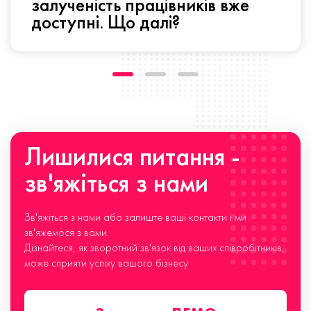
залученість працівників вже
доступні. Що далі?
Лишилися питання -
зв'яжіться з нами
Зв'яжіться з нами або залиште ваші контакти і ми
зв'яжемося з вами.
Дізнайтеся, як зворотний зв'язок від ваших співробітників
може сприяти успіху вашого бізнесу