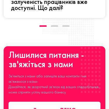
залученість працівників вже
доступні. Що далі?
Лишилися питання -
зв'яжіться з нами
Зв'яжіться з нами або залиште ваші контакти і ми
зв'яжемося з вами.
Дізнайтеся, як зворотний зв'язок від ваших співробітників
може сприяти успіху вашого бізнесу