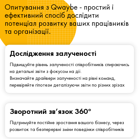
Опитування з Qwaybe - простий і
ефективний спосіб дослідити
потенціал розвитку ваших працівників
та організації.
Дослідження залученості
Підвищуйте рівень залученості співробітників спираючись
на детальні звіти з фокусом на дії.
Визначайте драйвери залученості на рівні команд,
перевіряйте гіпотези деталізуючи звіти по різних зрізах
Зворотний зв’язок 360°
Підтримуйте постійне зростання вашого бізнесу, через
розвиток та безперервні зміни поведінки співробітників