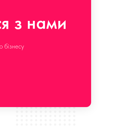
ся з нами
о бізнесу