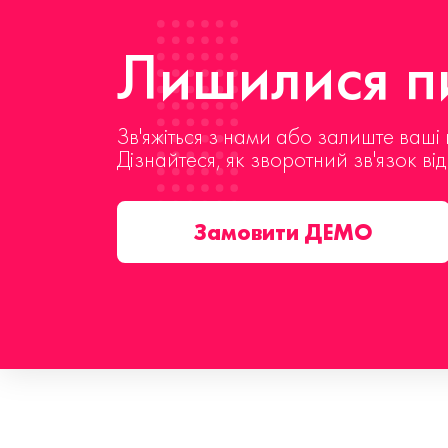
Лишилися пи
Зв'яжіться з нами або залиште ваші 
Дізнайтеся, як зворотний зв'язок ві
Замовити ДЕМО