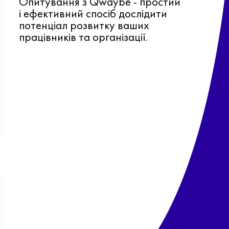
Опитування з Qwaybe - простий
і ефективний спосіб дослідити
потенціал розвитку ваших
працівників та організації.
Ф
о
в