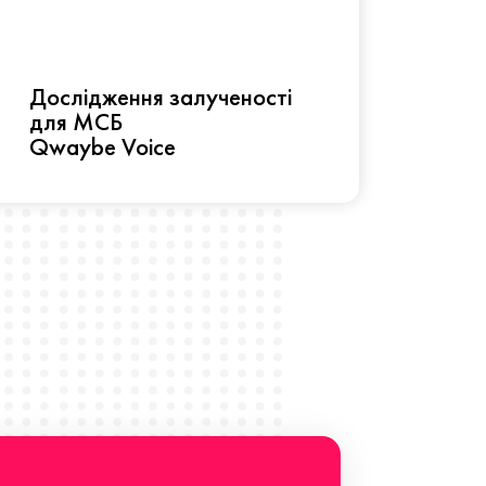
Рез
Дослідження залученості
про 
для МСБ
прац
Qwaybe Voice
Що 