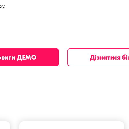
ху.
овити ДЕМО
Дізнатися б