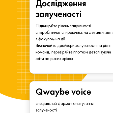
ма для
Дослідження
у
залученості
алу.
Підвищуйте рівень залученості
співробітників спираючись на детальні звіт
з фокусом на дії.
Визначайте драйвери залученості на рівні
команд, перевіряйте гіпотези деталізуючи
звіти по різних зрізах
Qwaybe voice
спеціальний формат опитування
залученості.