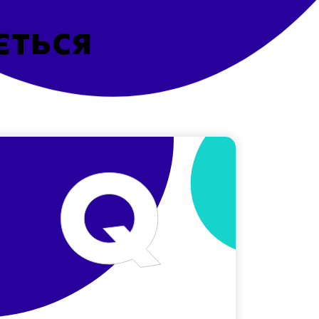
ється