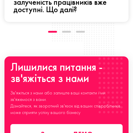
залученість працівників вже
доступні. Що далі?
Лишилися питання -
зв'яжіться з нами
Зв'яжіться з нами або залиште ваші контакти і ми
зв'яжемося з вами.
Дізнайтеся, як зворотний зв'язок від ваших співробітників
може сприяти успіху вашого бізнесу