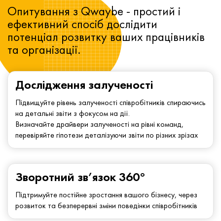
Опитування з Qwaybe - простий і
ефективний спосіб дослідити
потенціал розвитку ваших працівників
та організації.
Дослідження залученості
Підвищуйте рівень залученості співробітників спираючись
на детальні звіти з фокусом на дії.
Визначайте драйвери залученості на рівні команд,
перевіряйте гіпотези деталізуючи звіти по різних зрізах
Зворотний зв’язок 360°
Підтримуйте постійне зростання вашого бізнесу, через
розвиток та безперервні зміни поведінки співробітників