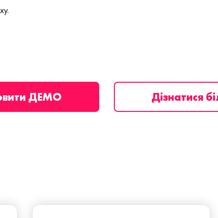
ху.
овити ДЕМО
Дізнатися б