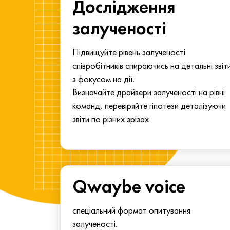
ма для
Дослідження
у
залученості
алу.
Підвищуйте рівень залученості
співробітників спираючись на детальні звіт
з фокусом на дії.
Визначайте драйвери залученості на рівні
команд, перевіряйте гіпотези деталізуючи
звіти по різних зрізах
Qwaybe voice
спеціальний формат опитування
залученості.