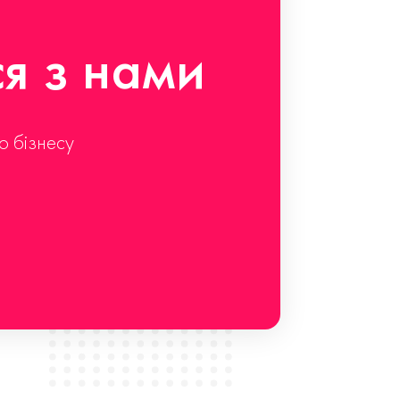
ся з нами
о бізнесу