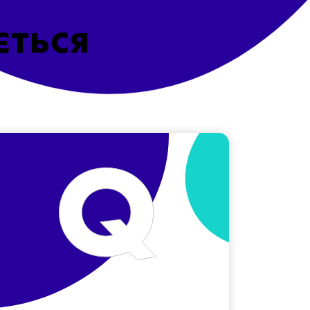
ється