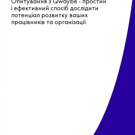
Опитування з Qwaybe - простий
і ефективний спосіб дослідити
потенціал розвитку ваших
працівників та організації.
Ф
о
в