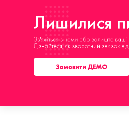
Лишилися пи
Зв'яжіться з нами або залиште ваші 
Дізнайтеся, як зворотний зв'язок ві
Замовити ДЕМО