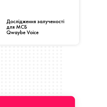
Рез
Дослідження залученості
про 
для МСБ
прац
Qwaybe Voice
Що 