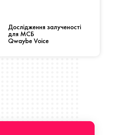
Рез
Дослідження залученості
про 
для МСБ
прац
Qwaybe Voice
Що 