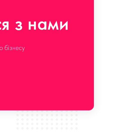
ся з нами
о бізнесу