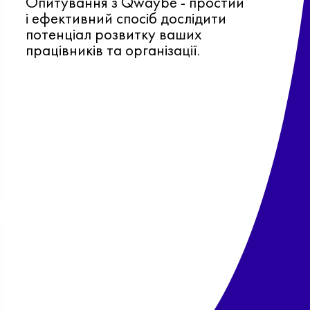
Опитування з Qwaybe - простий
і ефективний спосіб дослідити
потенціал розвитку ваших
працівників та організації.
Ф
о
в