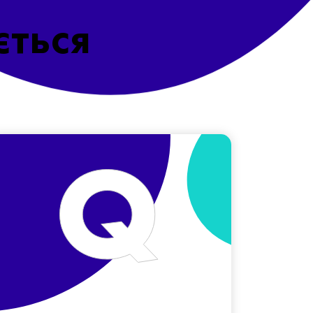
ється