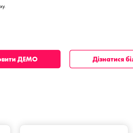
ху.
овити ДЕМО
Дізнатися б