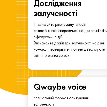
ма для
Дослідження
у
залученості
алу.
Підвищуйте рівень залученості
співробітників спираючись на детальні звіт
з фокусом на дії.
Визначайте драйвери залученості на рівні
команд, перевіряйте гіпотези деталізуючи
звіти по різних зрізах
Qwaybe voice
спеціальний формат опитування
залученості.