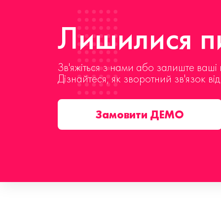
Лишилися пи
Зв'яжіться з нами або залиште ваші 
Дізнайтеся, як зворотний зв'язок ві
Замовити ДЕМО