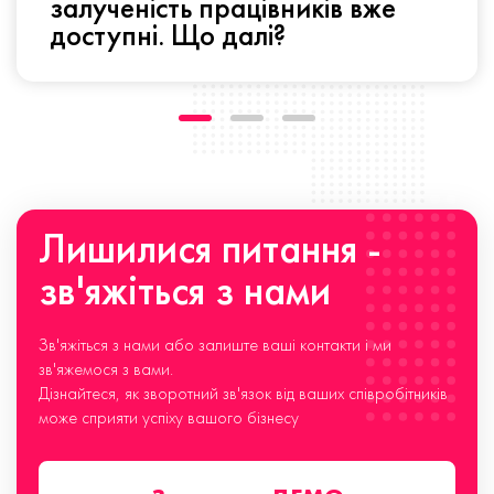
залученість працівників вже
доступні. Що далі?
Лишилися питання -
зв'яжіться з нами
Зв'яжіться з нами або залиште ваші контакти і ми
зв'яжемося з вами.
Дізнайтеся, як зворотний зв'язок від ваших співробітників
може сприяти успіху вашого бізнесу