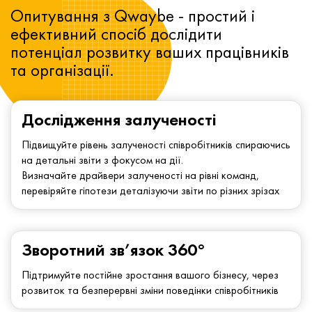
Опитування з Qwaybe - простий і
ефективний спосіб дослідити
потенціал розвитку ваших працівників
та організації.
Дослідження залученості
Підвищуйте рівень залученості співробітників спираючись
на детальні звіти з фокусом на дії.
Визначайте драйвери залученості на рівні команд,
перевіряйте гіпотези деталізуючи звіти по різних зрізах
Зворотний зв’язок 360°
Підтримуйте постійне зростання вашого бізнесу, через
розвиток та безперервні зміни поведінки співробітників