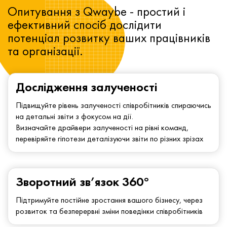
Опитування з Qwaybe - простий і
ефективний спосіб дослідити
потенціал розвитку ваших працівників
та організації.
Дослідження залученості
Підвищуйте рівень залученості співробітників спираючись
на детальні звіти з фокусом на дії.
Визначайте драйвери залученості на рівні команд,
перевіряйте гіпотези деталізуючи звіти по різних зрізах
Зворотний зв’язок 360°
Підтримуйте постійне зростання вашого бізнесу, через
розвиток та безперервні зміни поведінки співробітників