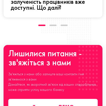
залученість працівників вже
доступні. Що далі?
Лишилися питання -
зв'яжіться з нами
Зв'яжіться з нами або залиште ваші контакти і ми
зв'яжемося з вами.
Дізнайтеся, як зворотний зв'язок від ваших співробітників
може сприяти успіху вашого бізнесу