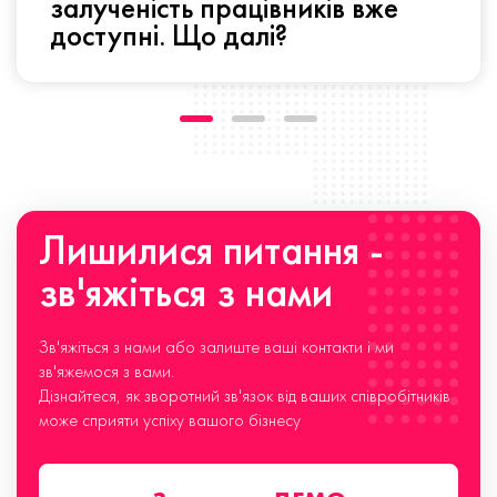
залученість працівників вже
доступні. Що далі?
Лишилися питання -
зв'яжіться з нами
Зв'яжіться з нами або залиште ваші контакти і ми
зв'яжемося з вами.
Дізнайтеся, як зворотний зв'язок від ваших співробітників
може сприяти успіху вашого бізнесу