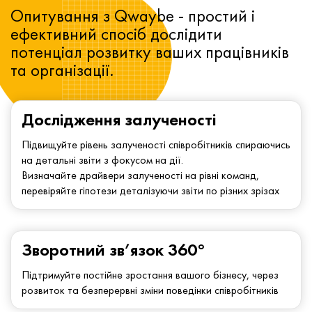
Опитування з Qwaybe - простий і
ефективний спосіб дослідити
потенціал розвитку ваших працівників
та організації.
Дослідження залученості
Підвищуйте рівень залученості співробітників спираючись
на детальні звіти з фокусом на дії.
Визначайте драйвери залученості на рівні команд,
перевіряйте гіпотези деталізуючи звіти по різних зрізах
Зворотний зв’язок 360°
Підтримуйте постійне зростання вашого бізнесу, через
розвиток та безперервні зміни поведінки співробітників