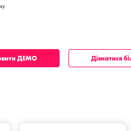
ху.
овити ДЕМО
Дізнатися б