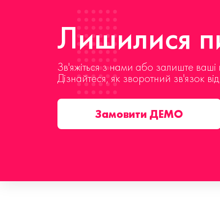
Лишилися пи
Зв'яжіться з нами або залиште ваші 
Дізнайтеся, як зворотний зв'язок ві
Замовити ДЕМО