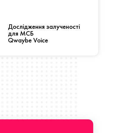
Рез
Дослідження залученості
про 
для МСБ
прац
Qwaybe Voice
Що 