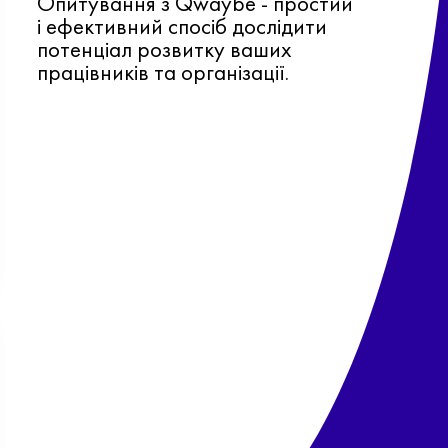
Опитування з Qwaybe - простий
і ефективний спосіб дослідити
потенціал розвитку ваших
працівників та організації.
Ф
о
в