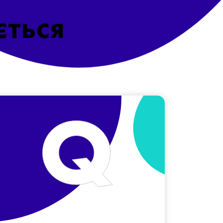
ється