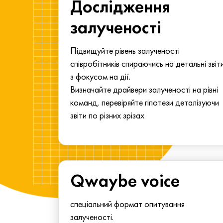
ма для
Дослідження
у
залученості
алу.
Підвищуйте рівень залученості
співробітників спираючись на детальні звіт
з фокусом на дії.
Визначайте драйвери залученості на рівні
команд, перевіряйте гіпотези деталізуючи
звіти по різних зрізах
Qwaybe voice
спеціальний формат опитування
залученості.