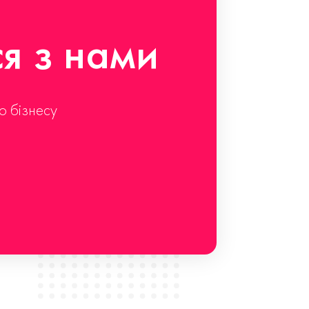
ся з нами
о бізнесу